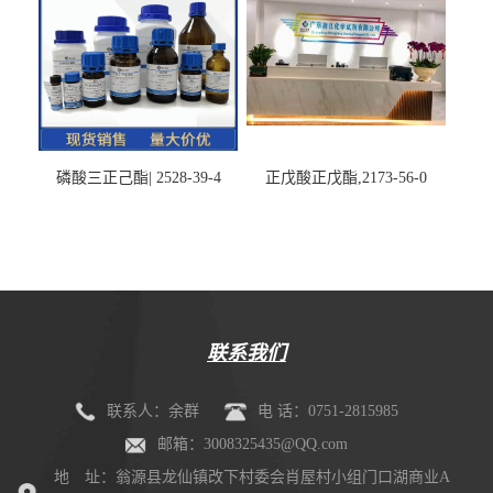
磷酸三正己酯| 2528-39-4
正戊酸正戊酯,2173-56-0
联系我们
联系人：余群
电 话：0751-2815985
邮箱：3008325435@QQ.com
地 址：翁源县龙仙镇改下村委会肖屋村小组门口湖商业A