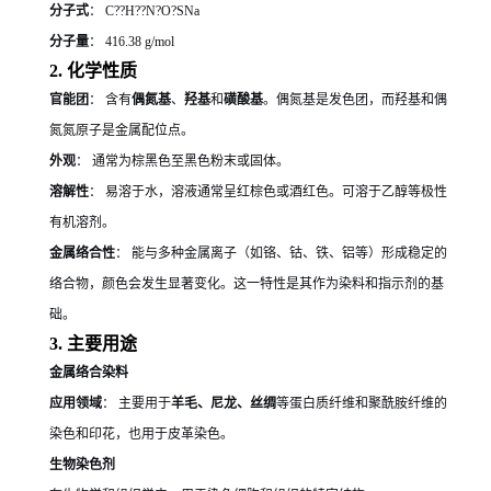
分子式
： C??H??N?O?SNa
分子量
： 416.38 g/mol
2. 化学性质
官能团
： 含有
偶氮基
、
羟基
和
磺酸基
。偶氮基是发色团，而羟基和偶
氮氮原子是金属配位点。
外观
： 通常为棕黑色至黑色粉末或固体。
溶解性
： 易溶于水，溶液通常呈红棕色或酒红色。可溶于乙醇等极性
有机溶剂。
金属络合性
： 能与多种金属离子（如铬、钴、铁、铝等）形成稳定的
络合物，颜色会发生显著变化。这一特性是其作为染料和指示剂的基
础。
3. 主要用途
金属络合染料
应用领域
： 主要用于
羊毛、尼龙、丝绸
等蛋白质纤维和聚酰胺纤维的
染色和印花，也用于皮革染色。
生物染色剂