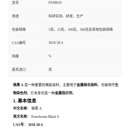
PA98610
货号
用途
科研实验、研发、生产
包装规格
5克，25克，100克，500克及其他包装规格
3618-58-4
CAS编号
%
纯度
是否进口
否
铬黑 A
是一种重要的偶氮染料，主要用于
金属络合染料
，也被用作
生
物染色剂
。它本身也是一种
金属指示剂
。
1. 基本信息
中文名称
： 铬黑 A
英文名称
： Eriochrome Black A
CAS号
：
3618-58-4