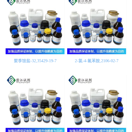
聚季铵盐-32,35429-19-7
2-氯-4-氟苯胺,2106-02-7