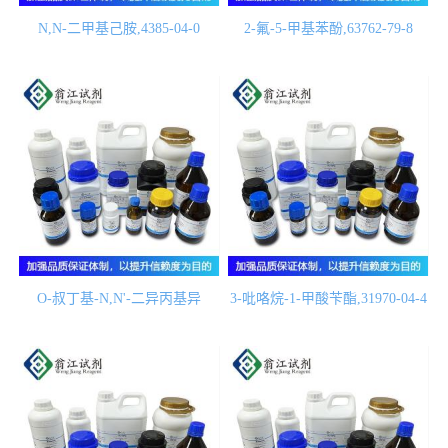
N,N-二甲基己胺,4385-04-0
2-氟-5-甲基苯酚,63762-79-8
O-叔丁基-N,N'-二异丙基异
3-吡咯烷-1-甲酸苄酯,31970-04-4
脲,71432-55-8