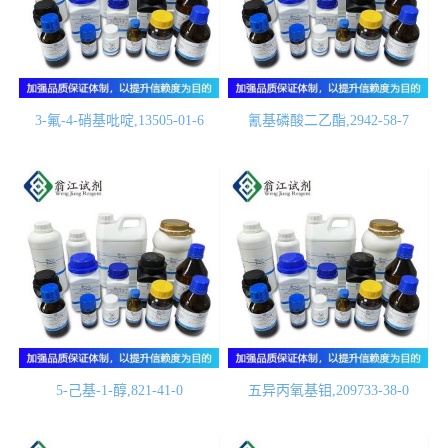
3-氟-4-硝基吡啶,13505-01-6
氰基磷酸二乙酯,2942-58-7
5-己基-1-醇,821-41-0
五异丙氧基钼,209733-38-0