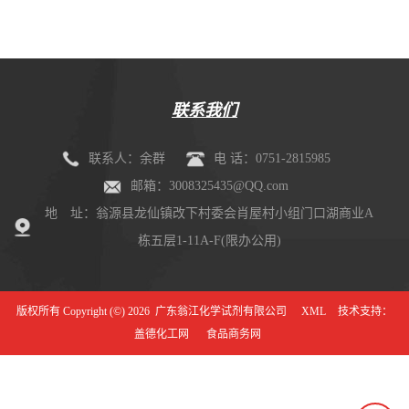
联系我们
联系人：余群
电 话：0751-2815985
邮箱：3008325435@QQ.com
地 址：翁源县龙仙镇改下村委会肖屋村小组门口湖商业A
栋五层1-11A-F(限办公用)
版权所有 Copyright (©) 2026
广东翁江化学试剂有限公司
XML
技术支持：
盖德化工网
食品商务网