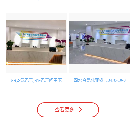
N-(2-氨乙基)-N-乙基间甲苯
四水合氯化亚铁| 13478-10-9
胺,19248-13-6
查看更多