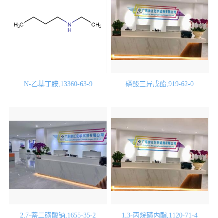
N-乙基丁胺,13360-63-9
磷酸三异戊酯,919-62-0
2,7-萘二磺酸钠,1655-35-2
1,3-丙烷磺内酯,1120-71-4