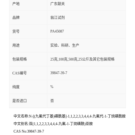
产地
广东韶关
品牌
翁江试剂
PA45087
货号
用途
实验、科研、生产
包装规格
25克,100克,500克,25公斤及其它包装规格
39847-39-7
CAS编号
%
纯度
是否进口
否
中文名称:N-[(九氟代丁基)磺酰基]-1,1,2,2,3,3,4,4,4-九氟代-1-丁烷磺酰胺
中文别名:双(1,1,2,2,3,3,4,4,4-九氟-1-丁烷磺酰)亚胺
CAS No:39847-39-7