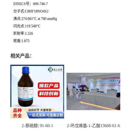
EINECS号：609-746-7
分子式:C8HF18NO4S2
沸点:274.061°C at 760 mmHg
闪光点:119.548°C
折射率:1.326
密度:1.875
相关产品：
2-萘硫醇| 91-60-1
2-环戊烯基-1-乙酸13668-61-6