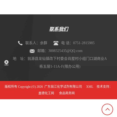
联系我们
联系人：余群
电 话：0751-2815985
邮箱：3008325435@QQ.com
地 址：翁源县龙仙镇改下村委会肖屋村小组门口湖商业A
栋五层1-11A-F(限办公用)
版权所有 Copyright (©) 2026
广东翁江化学试剂有限公司
XML
技术支持：
盖德化工网
食品商务网