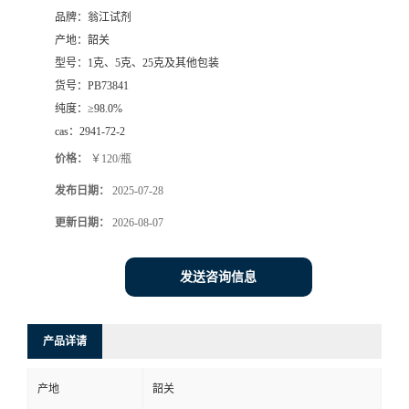
品牌：
翁江试剂
产地：
韶关
型号：
1克、5克、25克及其他包装
货号：
PB73841
纯度：
≥98.0%
cas：
2941-72-2
价格：
￥120/瓶
发布日期：
2025-07-28
更新日期：
2026-08-07
发送咨询信息
产品详请
产地
韶关