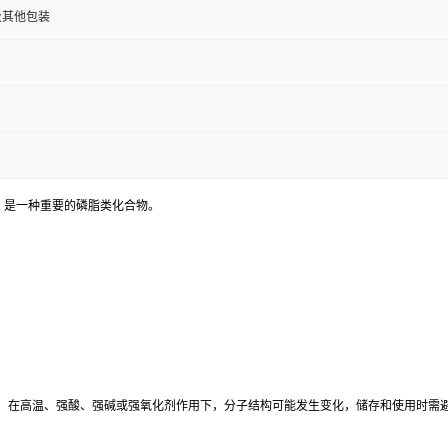
及其他包装
为 DOPE，是一种重要的磷脂类化合物。
感，在高温、强酸、强碱或强氧化剂作用下，分子结构可能发生变化，储存和使用时需