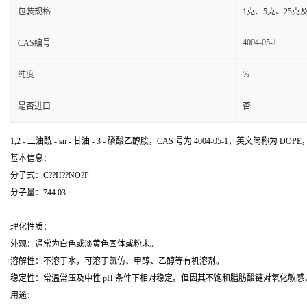
包装规格
1克、5克、25克
4004-05-1
CAS编号
%
纯度
是否进口
否
1,2 - 二油酰 - sn - 甘油 - 3 - 磷酸乙醇胺，CAS 号为 4004-05-1，英文简称
基本信息：
分子式：C??H??NO?P
分子量：744.03
理化性质：
外观：通常为白色或淡黄色固体或粉末。
溶解性：不溶于水，可溶于氯仿、甲醇、乙醇等有机溶剂。
稳定性：常温常压及中性 pH 条件下相对稳定。但因其不饱和脂肪酸链对氧化敏
用途：