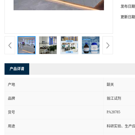
发布日期
更新日期
产品详请
产地
韶关
品牌
翁江试剂
PA28785
货号
用途
科研实验、生产