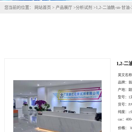
您当前的位置：
网站首页
>
产品展厅
>
分析试剂
>
1,2-二油酰-sn-甘油-
1,2-二
英文名称
品牌：
翁
产地：
韶
型号：
1
货号：
P
纯度：
≥
cas：
400
价格：
￥