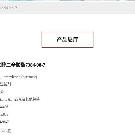
84-98-7
产品展厅
二醇二辛酸酯7384-98-7
：
propylene di(octanoate)
江试剂
关
克、5克、25克及其他包装
B44061
95.0%
4-98-7
320/瓶