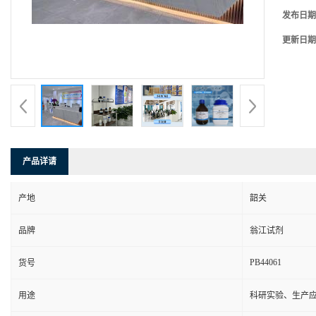
发布日期
更新日期
产品详请
产地
韶关
品牌
翁江试剂
PB44061
货号
用途
科研实验、生产