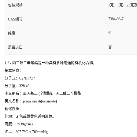
包装规格
1克、5克、25克
7384-98-7
CAS编号
%
纯度
是否进口
否
1,2 - 丙二醇二辛酸酯是一种具有多种用途的有机化合物，
基本信息：
分子式：C??H??O?
分子量：328.49
中文别名：亚丙基二 (辛酸酯)、丙二醇二辛酸酯
英文名称：propylene di(octanoate)
理化性质：
外观：无色或微黄色透明液体。
密度：0.939g/cm3
沸点：397.7°C at 760mmHg