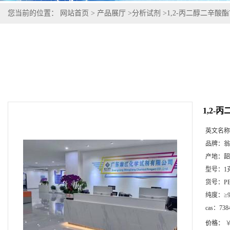
您当前的位置：
网站首页
>
产品展厅
>
分析试剂
>
1,2-丙二醇二辛酸酯73
1,2-丙
英文名称
品牌：
翁
产地：
韶
型号：
1
货号：
P
纯度：
≥
cas：
738
价格：
￥