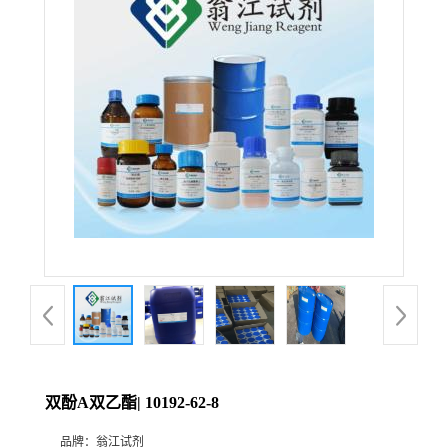
双酚A双乙酯| 10192-62-8
品牌：
翁江试剂