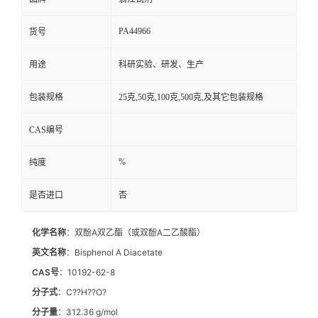
PA44966
货号
用途
科研实验、研发、生产
包装规格
25克,50克,100克,500克,及其它包装规格
CAS编号
%
纯度
是否进口
否
化学名称
：双酚A双乙酯（或双酚A二乙酸酯）
英文名称
：Bisphenol A Diacetate
CAS号
：10192-62-8
分子式
：C??H??O?
分子量
：312.36 g/mol