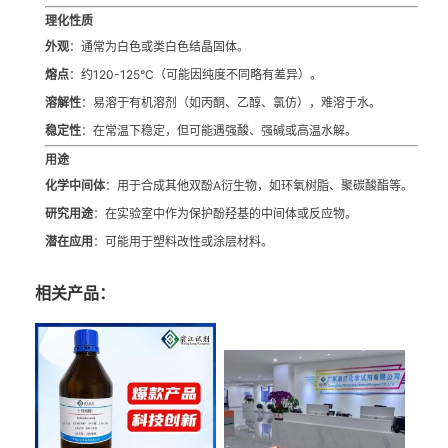
理化性质
外观
：通常为白色或类白色结晶固体。
熔点
：约120-125°C（可能因纯度不同略有差异）。
溶解性
：易溶于有机溶剂（如丙酮、乙醇、氯仿），难溶于水。
稳定性
：在常温下稳定，但可能遇强酸、强碱或高温水解。
用途
化学中间体
：用于合成其他双酚A衍生物，如环氧树脂、聚碳酸酯等。
研究用途
：在实验室中作为保护酚羟基的中间体或反应物。
潜在应用
：可能用于塑料改性或涂层材料。
相关产品：