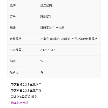
品牌
翁江试剂
PB18274
货号
用途
科研实验,生产应用
包装规格
25毫升,100毫升,500毫升,25升及其他包装规格
226717-83-5
CAS编号
%
纯度
是否进口
否
中文名称:2,3,5-三氟溴苄
中文别名:2,3,5-三氟苄溴
CAS No:226717-83-5
物理化学性质