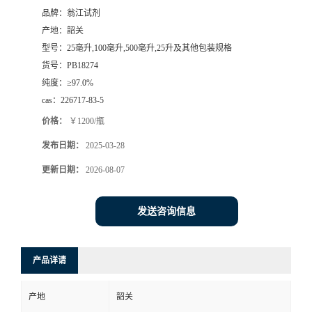
品牌：
翁江试剂
产地：
韶关
型号：
25毫升,100毫升,500毫升,25升及其他包装规格
货号：
PB18274
纯度：
≥97.0%
cas：
226717-83-5
价格：
￥1200/瓶
发布日期：
2025-03-28
更新日期：
2026-08-07
发送咨询信息
产品详请
产地
韶关