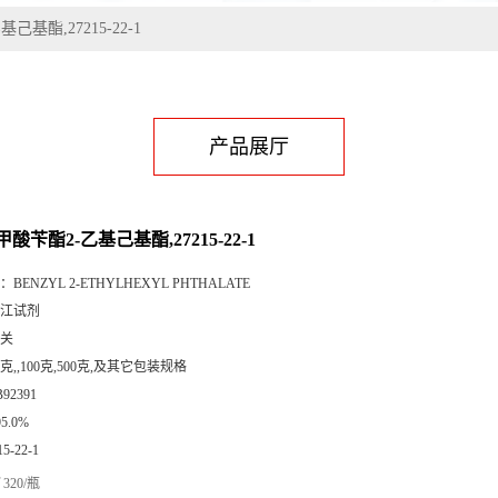
基酯,27215-22-1
产品展厅
酸苄酯2-乙基己基酯,27215-22-1
：
BENZYL 2-ETHYLHEXYL PHTHALATE
江试剂
关
5克,,100克,500克,及其它包装规格
B92391
95.0%
15-22-1
320/瓶