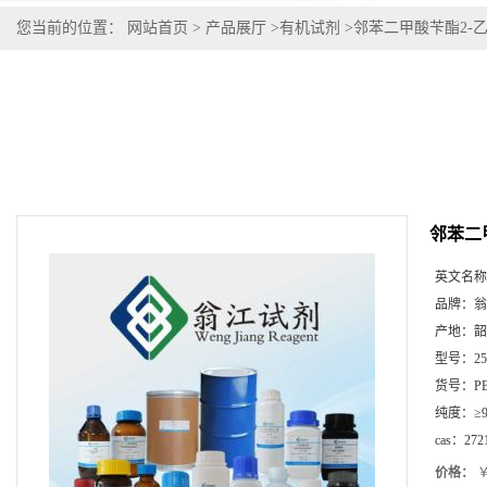
您当前的位置：
网站首页
>
产品展厅
>
有机试剂
>
邻苯二甲酸苄酯2-乙基己
邻苯二甲
英文名称
品牌：
翁
产地：
韶
型号：
2
货号：
P
纯度：
≥
cas：
272
价格：
￥