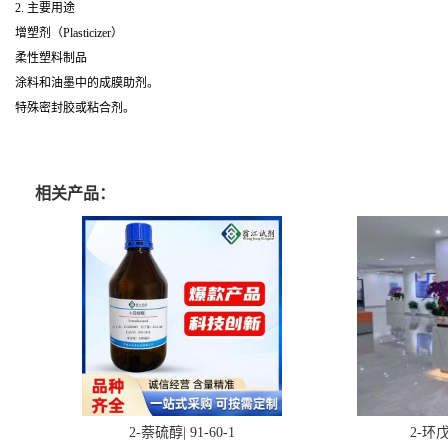
2. 主要用途
增塑剂（Plasticizer）
柔性塑料制品
涂料和油墨中的成膜助剂。
特殊密封胶或粘合剂。
相关产品：
2-萘硫醇| 91-60-1
2-环戊