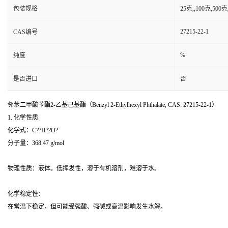
包装规格
25克,,100克,5
27215-22-1
CAS编号
%
纯度
是否进口
否
邻苯二甲酸苄酯2-乙基己基酯（Benzyl 2-Ethylhexyl Phthalate, CAS: 27215-22-1）
1. 化学性质
化学式：C??H??O?
分子量：368.47 g/mol
物理性质：液体。低挥发性，溶于有机溶剂，难溶于水。
化学稳定性：
在常温下稳定，但可能受强酸、强碱或高温影响发生水解。