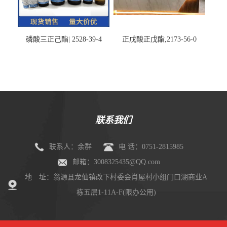
磷酸三正己酯| 2528-39-4
正戊酸正戊酯,2173-56-0
联系我们
联系人：余群
电 话：0751-2815985
邮箱：3008325435@QQ.com
地 址：翁源县龙仙镇改下村委会肖屋村小组门口湖商业A
栋五层1-11A-F(限办公用)