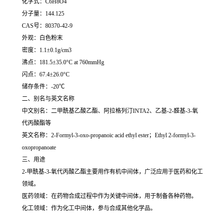
化学式：C6H8O4
分子量：144.125
CAS号：80370-42-9
外观：白色粉末
密度：1.1±0.1g/cm3
沸点：181.5±35.0°C at 760mmHg
闪点：67.4±26.0°C
储存条件：-20℃
二、别名与英文名称
中文别名：二甲酰基乙酸乙酯、阿拉格列汀INTA2、乙基-2-醛基-3-氧
代丙酸酯等
英文名称：2-Formyl-3-oxo-propanoic acid ethyl ester；Ethyl 2-formyl-3-
oxopropanoate
三、用途
2-甲酰基-3-氧代丙酸乙酯主要用作有机中间体，广泛应用于医药和化工
领域。
医药领域：在药物合成过程中作为关键中间体，用于制备各种药物。
化工领域：作为化工中间体，参与合成其他化学品。