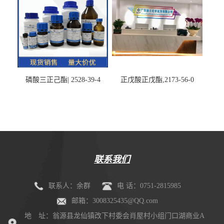
磷酸三正己酯| 2528-39-4
正戊酸正戊酯,2173-56-0
联系我们
联系人：余群
电 话：0751-2815985
邮箱：3008325435@QQ.com
地 址：翁源县龙仙镇改下村委会肖屋村小组门口湖商业A