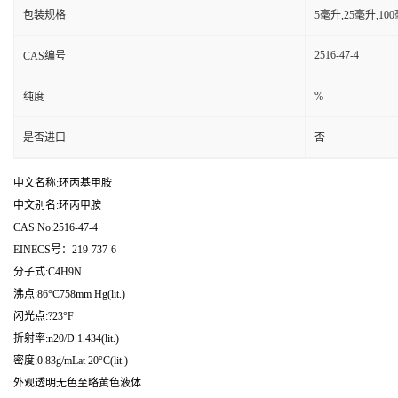
包装规格
5毫升,25毫升,1
2516-47-4
CAS编号
%
纯度
是否进口
否
中文名称:环丙基甲胺
中文别名:环丙甲胺
CAS No:2516-47-4
EINECS号：219-737-6
分子式:C4H9N
沸点:86°C758mm Hg(lit.)
闪光点:?23°F
折射率:n20/D 1.434(lit.)
密度:0.83g/mLat 20°C(lit.)
外观透明无色至略黄色液体