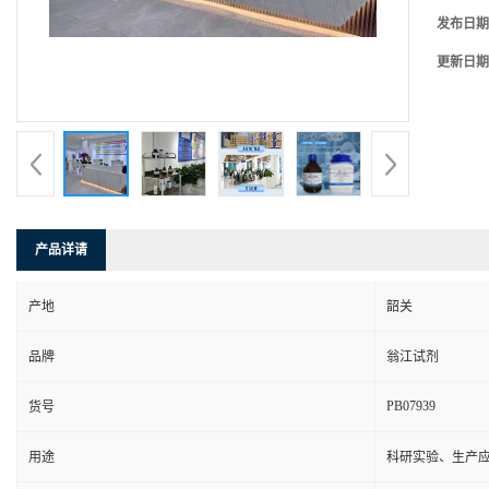
发布日期
更新日期
产品详请
产地
韶关
品牌
翁江试剂
PB07939
货号
用途
科研实验、生产