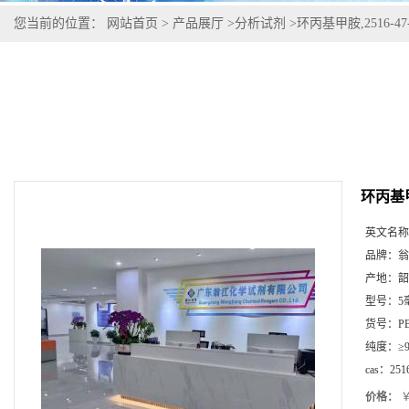
您当前的位置：
网站首页
>
产品展厅
>
分析试剂
>
环丙基甲胺,2516-47
环丙基甲胺
英文名称
品牌：
翁
产地：
韶
型号：
5
货号：
P
纯度：
≥
cas：
251
价格：
￥