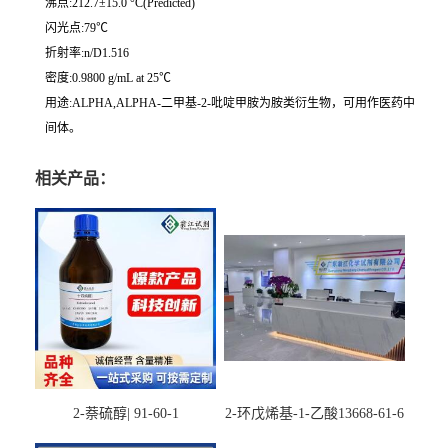
沸点:212.7±15.0 °C(Predicted)
闪光点:79℃
折射率:n/D1.516
密度:0.9800 g/mL at 25℃
用途:ALPHA,ALPHA-二甲基-2-吡啶甲胺为胺类衍生物，可用作医药中
间体。
相关产品：
2-萘硫醇| 91-60-1
2-环戊烯基-1-乙酸13668-61-6