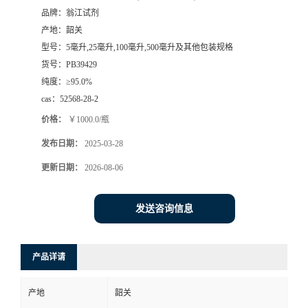
品牌：
翁江试剂
产地：
韶关
型号：
5毫升,25毫升,100毫升,500毫升及其他包装规格
货号：
PB39429
纯度：
≥95.0%
cas：
52568-28-2
价格：
￥1000.0/瓶
发布日期：
2025-03-28
更新日期：
2026-08-06
发送咨询信息
产品详请
产地
韶关