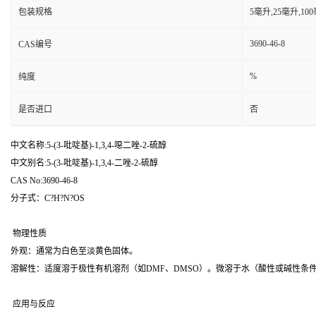
包装规格
5毫升,25毫升,1
3690-46-8
CAS编号
%
纯度
是否进口
否
中文名称:5-(3-吡啶基)-1,3,4-噁二唑-2-硫醇
中文别名:5-(3-吡啶基)-1,3,4-二唑-2-硫醇
CAS No:3690-46-8
分子式：C?H?N?OS
物理性质
外观：通常为白色至淡黄色固体。
溶解性：适度溶于极性有机溶剂（如DMF、DMSO）。微溶于水（酸性或碱性条
应用与反应