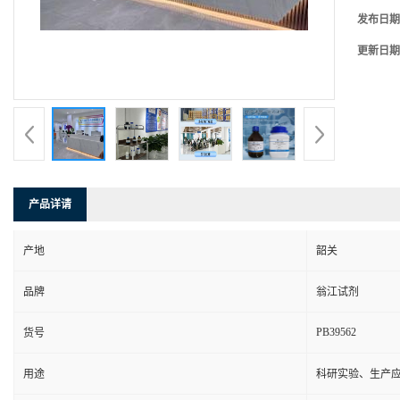
发布日期
更新日期
产品详请
产地
韶关
品牌
翁江试剂
PB39562
货号
用途
科研实验、生产