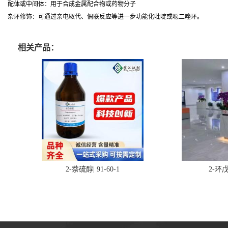
配体或中间体：用于合成金属配合物或药物分子
杂环修饰：可通过亲电取代、偶联反应等进一步功能化吡啶或噁二唑环。
相关产品：
2-萘硫醇| 91-60-1
2-环戊