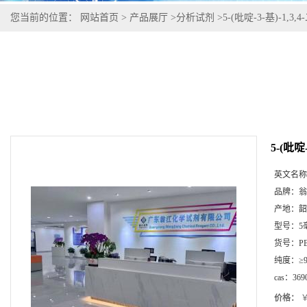
您当前的位置：
网站首页
>
产品展厅
>
分析试剂
>
5-(吡啶-3-基)-1,3,4
5-(吡啶-
英文名称
品牌：
翁
产地：
韶
型号：
5
货号：
P
纯度：
≥
cas：
369
价格：
￥