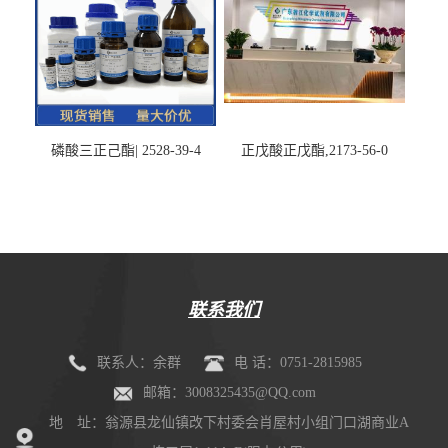
磷酸三正己酯| 2528-39-4
正戊酸正戊酯,2173-56-0
联系我们
联系人：余群
电 话：0751-2815985
邮箱：3008325435@QQ.com
地 址：翁源县龙仙镇改下村委会肖屋村小组门口湖商业A