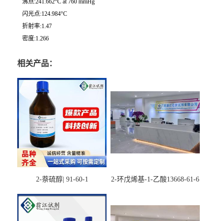
沸点:241.662°C at 760 mmHg
闪光点:124.984°C
折射率:1.47
密度:1.266
相关产品：
2-萘硫醇| 91-60-1
2-环戊烯基-1-乙酸13668-61-6