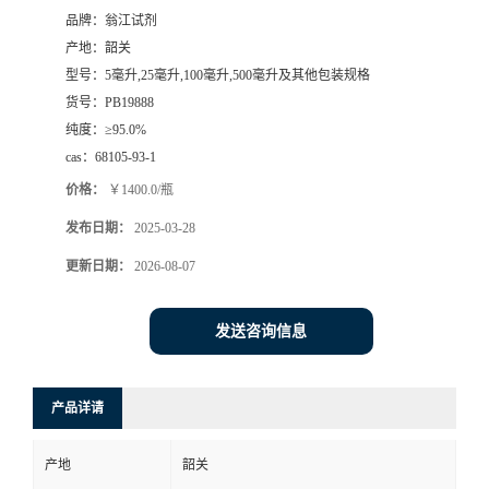
品牌：
翁江试剂
产地：
韶关
型号：
5毫升,25毫升,100毫升,500毫升及其他包装规格
货号：
PB19888
纯度：
≥95.0%
cas：
68105-93-1
价格：
￥1400.0/瓶
发布日期：
2025-03-28
更新日期：
2026-08-07
发送咨询信息
产品详请
产地
韶关