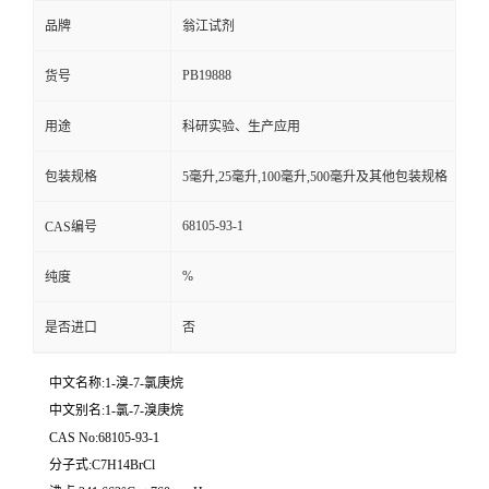
品牌
翁江试剂
PB19888
货号
用途
科研实验、生产应用
包装规格
5毫升,25毫升,100毫升,500毫升及其他包装规格
68105-93-1
CAS编号
%
纯度
是否进口
否
中文名称:1-溴-7-氯庚烷
中文别名:1-氯-7-溴庚烷
CAS No:68105-93-1
分子式:C7H14BrCl