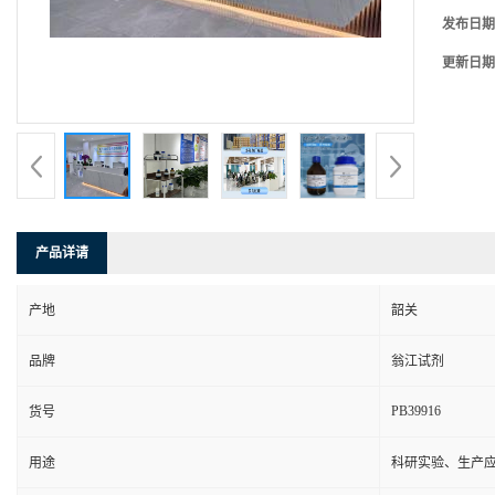
发布日期
更新日期
产品详请
产地
韶关
品牌
翁江试剂
PB39916
货号
用途
科研实验、生产