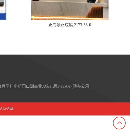
正戊酸正戊酯,2173-56-0
屋村小组门口湖商业A栋五层1-11A-F(限办公用)
品商务网