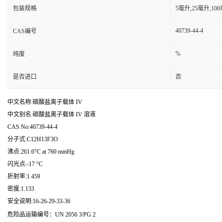
包装规格
5毫升,25毫升,1
40739-44-4
CAS编号
%
纯度
是否进口
否
中文名称:碳酸盐离子载体 IV
中文别名:碳酸盐离子载体 IV 溶液
CAS No:40739-44-4
分子式:C12H13F3O
沸点:261.6°C at 760 mmHg
闪光点:-17 °C
折射率:1.459
密度:1.133
安全说明:16-26-29-33-36
危险品运输编号：UN 2056 3/PG 2