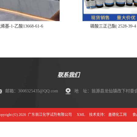
烯基-1-乙酸13668-61-6
磷酸三正己酯| 2528-39-4
联系我们
邮箱：3008325435@QQ.com
地 址：翁源县龙仙镇改下村委会肖
right (©) 2026
广东翁江化学试剂有限公司
XML
技术支持：
盖德化工网
食