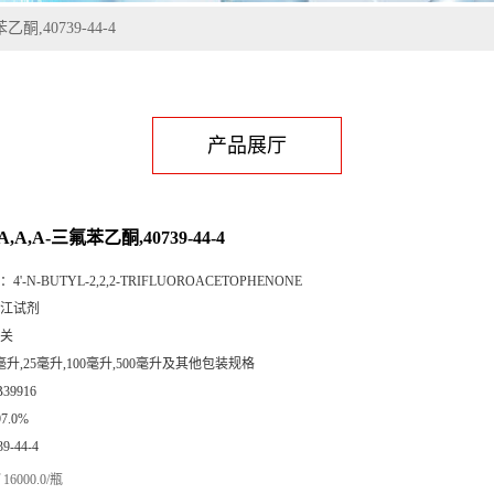
乙酮,40739-44-4
产品展厅
Α,Α,Α-三氟苯乙酮,40739-44-4
：
4'-N-BUTYL-2,2,2-TRIFLUOROACETOPHENONE
江试剂
关
毫升,25毫升,100毫升,500毫升及其他包装规格
B39916
97.0%
39-44-4
16000.0/瓶