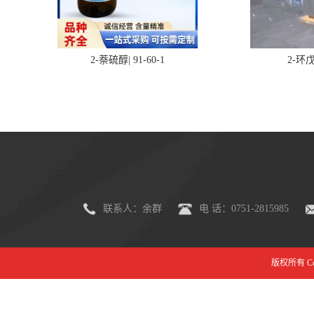
2-萘硫醇| 91-60-1
2-环戊
联系人：余群
电 话：0751-2815985
版权所有 Copy