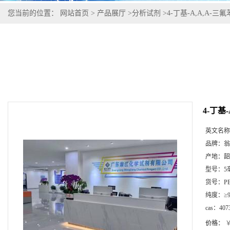
您当前的位置：
网站首页
>
产品展厅
>
分析试剂
>
4-丁基-Α,Α,Α-三氟苯
4-丁基-
英文名称
品牌：
翁
产地：
韶
型号：
5
货号：
P
纯度：
≥
cas：
407
价格：
￥