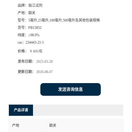
品牌：
翁江试剂
产地：
韶关
型号：
5毫升,25毫升,100毫升,500毫升及其他包装规格
货号：
PB15852
纯度：
≥98.0%
cas：
234443-21-1
价格：
￥480/瓶
发布日期：
2025-03-28
更新日期：
2026-08-07
发送咨询信息
产品详请
产地
韶关