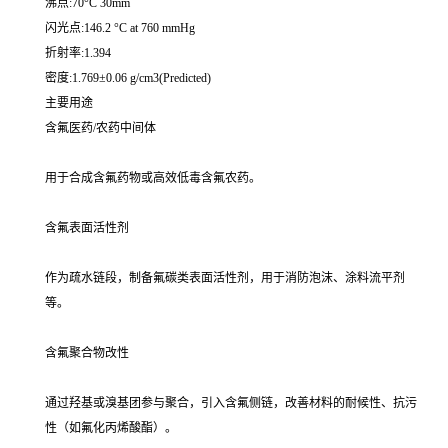
沸点:70°C 30mm
闪光点:146.2 °C at 760 mmHg
折射率:1.394
密度:1.769±0.06 g/cm3(Predicted)
主要用途
含氟医药/农药中间体
用于合成含氟药物或高效低毒含氟农药。
含氟表面活性剂
作为疏水链段，制备氟碳类表面活性剂，用于消防泡沫、涂料流平剂
等。
含氟聚合物改性
通过羟基或溴基团参与聚合，引入含氟侧链，改善材料的耐候性、抗污
性（如氟化丙烯酸酯）。