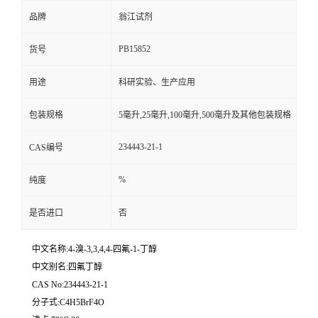
品牌
翁江试剂
PB15852
货号
用途
科研实验、生产应用
包装规格
5毫升,25毫升,100毫升,500毫升及其他包装规格
234443-21-1
CAS编号
%
纯度
是否进口
否
中文名称:4-溴-3,3,4,4-四氟-1-丁醇
中文别名:四氟丁醇
CAS No:234443-21-1
分子式:C4H5BrF4O