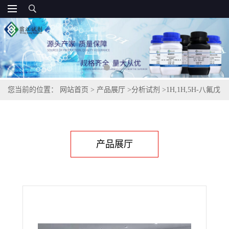
您当前的位置：
网站首页
>
产品展厅
>
分析试剂
>
1H,1H,5H-八氟戊
基1,1,2,2-四氟乙醚,16627-71-7
产品展厅