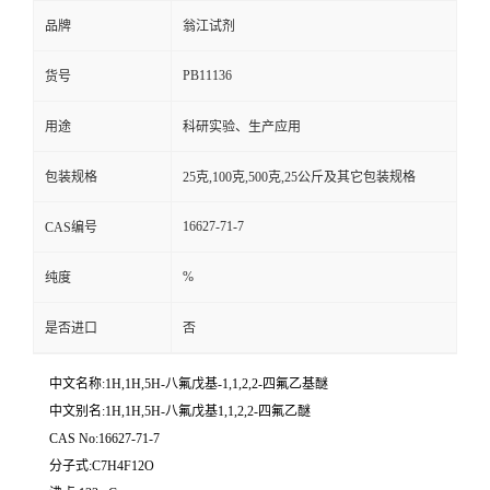
品牌
翁江试剂
PB11136
货号
用途
科研实验、生产应用
包装规格
25克,100克,500克,25公斤及其它包装规格
16627-71-7
CAS编号
%
纯度
是否进口
否
中文名称:1H,1H,5H-八氟戊基-1,1,2,2-四氟乙基醚
中文别名:1H,1H,5H-八氟戊基1,1,2,2-四氟乙醚
CAS No:16627-71-7
分子式:C7H4F12O