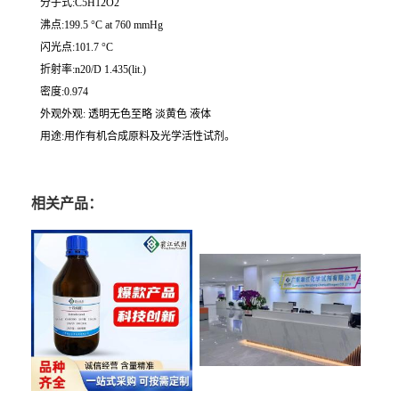
分子式:C5H12O2
沸点:199.5 °C at 760 mmHg
闪光点:101.7 °C
折射率:n20/D 1.435(lit.)
密度:0.974
外观外观: 透明无色至略 淡黄色 液体
用途:用作有机合成原料及光学活性试剂。
相关产品：