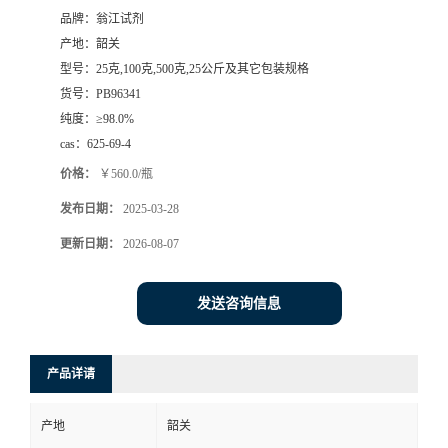
品牌：
翁江试剂
产地：
韶关
型号：
25克,100克,500克,25公斤及其它包装规格
货号：
PB96341
纯度：
≥98.0%
cas：
625-69-4
价格：
￥560.0/瓶
发布日期：
2025-03-28
更新日期：
2026-08-07
发送咨询信息
产品详请
产地
韶关