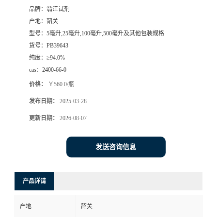
品牌：
翁江试剂
产地：
韶关
型号：
5毫升,25毫升,100毫升,500毫升及其他包装规格
货号：
PB39643
纯度：
≥94.0%
cas：
2400-66-0
价格：
￥560.0/瓶
发布日期：
2025-03-28
更新日期：
2026-08-07
发送咨询信息
产品详请
产地
韶关