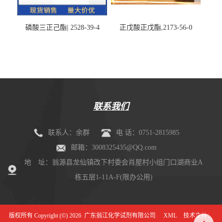
磷酸三正己酯| 2528-39-4
正戊酸正戊酯,2173-56-0
联系我们
联系人：余群
电 话：0751-2815985
邮箱：3008325435@QQ.com
地 址：翁源县龙仙镇改下村委会肖屋村小组门口湖商业A
栋五层1-11A-F(限办公用)
版权所有 Copyright (©) 2026
广东翁江化学试剂有限公司
XML
技术支持：