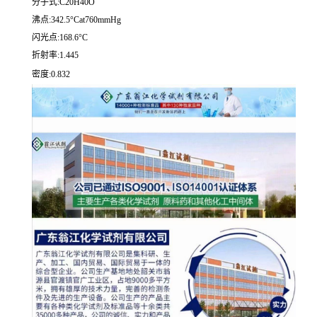
分子式:C20H40O
沸点:342.5°Cat760mmHg
闪光点:168.6°C
折射率:1.445
密度:0.832