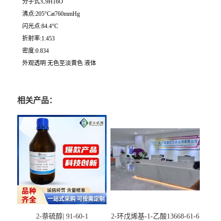
分子式:C9H16O
沸点:205°Cat760mmHg
闪光点:84.4°C
折射率:1.453
密度:0.834
外观透明 无色至淡黄色 液体
相关产品：
2-萘硫醇| 91-60-1
2-环戊烯基-1-乙酸13668-61-6