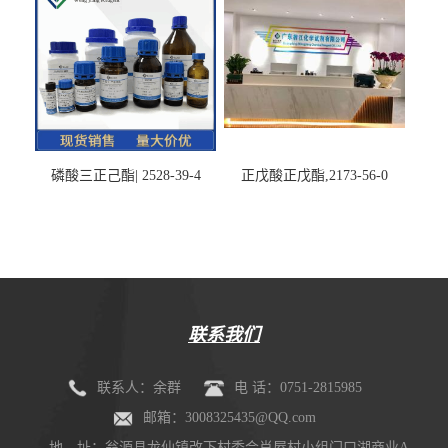
磷酸三正己酯| 2528-39-4
正戊酸正戊酯,2173-56-0
联系我们
联系人：余群
电 话：0751-2815985
邮箱：3008325435@QQ.com
地 址：翁源县龙仙镇改下村委会肖屋村小组门口湖商业A