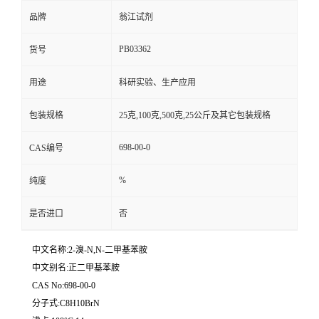
品牌
翁江试剂
PB03362
货号
用途
科研实验、生产应用
包装规格
25克,100克,500克,25公斤及其它包装规格
698-00-0
CAS编号
%
纯度
是否进口
否
中文名称:2-溴-N,N-二甲基苯胺
中文别名:正二甲基苯胺
CAS No:698-00-0
分子式:C8H10BrN