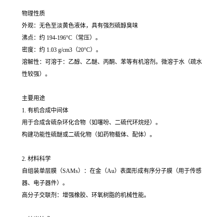
物理性质
外观：无色至淡黄色液体，具有强烈硫醇臭味
沸点：约 194-196°C（常压）。
密度：约 1.03 g/cm3（20°C）。
溶解性：可溶于：乙醇、乙醚、丙酮、苯等有机溶剂。微溶于水（疏水
性较强）。
主要用途
1. 有机合成中间体
用于合成含硫杂环化合物（如噻吩、二硫代环烷烃）。
构建功能性硫醚或二硫化物（如药物载体、配体）。
2. 材料科学
自组装单层膜（SAMs）：在金（Au）表面形成有序分子膜（用于传感
器、电子器件）。
高分子交联剂：增强橡胶、环氧树脂的机械性能。