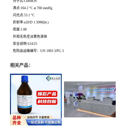
分子式:C6H8OS
沸点:164.2 °C at 760 mmHg
闪光点:53.1 °C
折射率:n20/D 1.5090(lit.)
密度:1.08
外观无色至淡黄色液体
安全说明:S24/25
危险品运输编号：UN 1993 3/PG 3
相关产品：