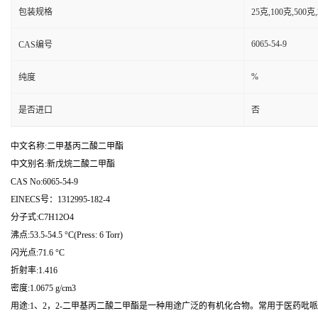
包装规格
25克,100克,50
6065-54-9
CAS编号
%
纯度
是否进口
否
中文名称:二甲基丙二酸二甲酯
中文别名:新戊烷二酸二甲酯
CAS No:6065-54-9
EINECS号：1312995-182-4
分子式:C7H12O4
沸点:53.5-54.5 °C(Press: 6 Torr)
闪光点:71.6 °C
折射率:1.416
密度:1.0675 g/cm3
用途:1、2，2-二甲基丙二酸二甲酯是一种用途广泛的有机化合物。常用于医药