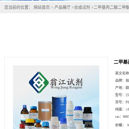
您当前的位置：
网站首页
>
产品展厅
>
合成试剂
>
二甲基丙二酸二甲酯,60
二甲基丙
英文名称
品牌：
翁
产地：
韶
型号：
2
货号：
P
纯度：
≥
cas：
606
价格：
￥