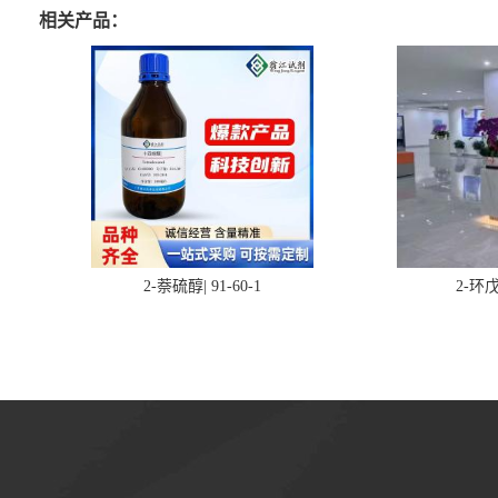
相关产品：
2-萘硫醇| 91-60-1
2-环戊