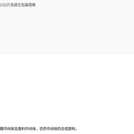
0克,25公斤及其它包装规格
吡哌酸中间体及香料中间体，农药中间体的合成原料。