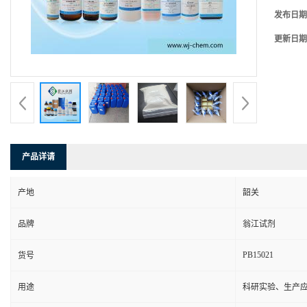
发布日期
更新日期
产品详请
产地
韶关
品牌
翁江试剂
PB15021
货号
用途
科研实验、生产