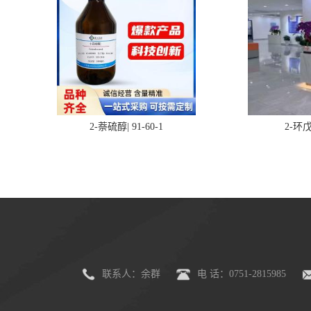
2-萘硫醇| 91-60-1
2-环戊
联系人：余群
电 话：0751-2815985