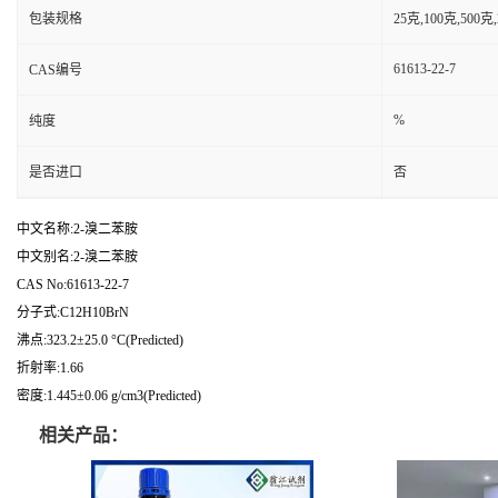
包装规格
25克,100克,50
61613-22-7
CAS编号
%
纯度
是否进口
否
中文名称:2-溴二苯胺
中文别名:2-溴二苯胺
CAS No:61613-22-7
分子式:C12H10BrN
沸点:323.2±25.0 °C(Predicted)
折射率:1.66
密度:1.445±0.06 g/cm3(Predicted)
相关产品：