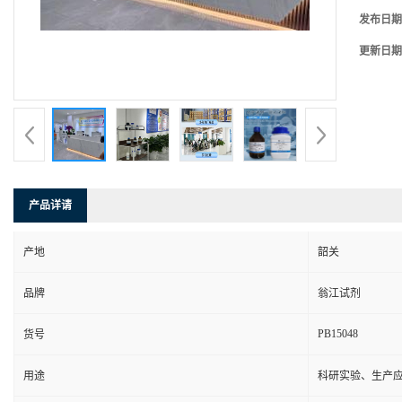
发布日期
更新日期
产品详请
产地
韶关
品牌
翁江试剂
PB15048
货号
用途
科研实验、生产