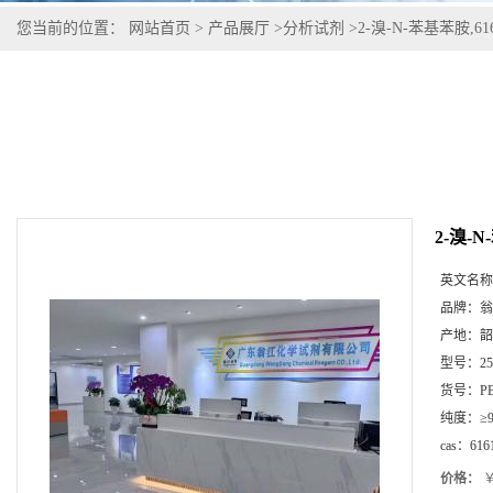
您当前的位置：
网站首页
>
产品展厅
>
分析试剂
>
2-溴-N-苯基苯胺,6161
2-溴-N
英文名称
品牌：
翁
产地：
韶
型号：
2
货号：
P
纯度：
≥
cas：
616
价格：
￥