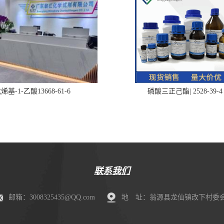
烯基-1-乙酸13668-61-6
磷酸三正己酯| 2528-39-4
联系我们
邮箱：3008325435@QQ.com
地 址：翁源县龙仙镇改下村委会肖