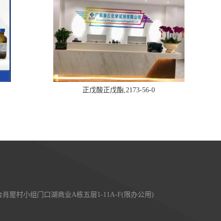
正戊酸正戊酯,2173-56-0
屋村小组门口湖商业A栋五层1-11A-F(限办公用)