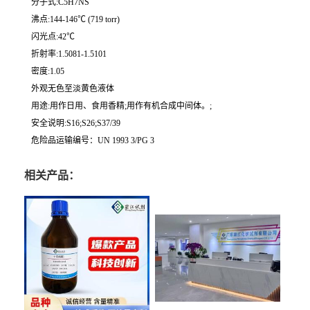
分子式:C5H7NS
沸点:144-146℃ (719 torr)
闪光点:42℃
折射率:1.5081-1.5101
密度:1.05
外观无色至淡黄色液体
用途:用作日用、食用香精;用作有机合成中间体。;
安全说明:S16;S26;S37/39
危险品运输编号：UN 1993 3/PG 3
相关产品：