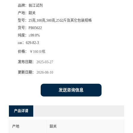
品牌：
翁江试剂
产地：
韶关
型号：
25克,100克,500克,25公斤及其它包装规格
货号：
PB05622
纯度：
≥99.0%
cas：
629-82-3
价格：
￥160.0/瓶
发布日期：
2025-03-27
更新日期：
2026-08-10
发送咨询信息
产品详请
产地
韶关