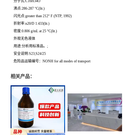
分子式:C16H34O
沸点:286-287 °C(lit.)
闪光点:greater than 212° F (NTP, 1992)
折射率:n20/D 1.433(lit.)
密度:0.806 g/mL at 25 °C(lit.)
外观无色液体
用途:分析用标准品。;
安全说明:S23;S24/25
危险品运输编号：NONH for all modes of transport
相关产品：