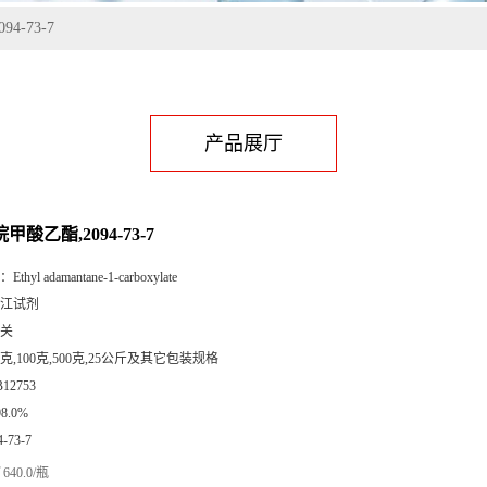
4-73-7
产品展厅
甲酸乙酯,2094-73-7
：
Ethyl adamantane-1-carboxylate
江试剂
关
5克,100克,500克,25公斤及其它包装规格
B12753
98.0%
4-73-7
640.0/瓶