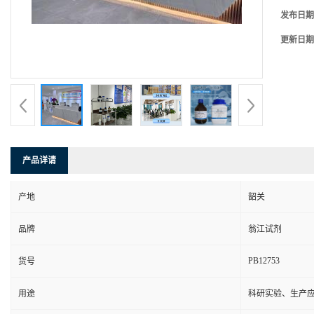
发布日期
更新日期
产品详请
产地
韶关
品牌
翁江试剂
PB12753
货号
用途
科研实验、生产