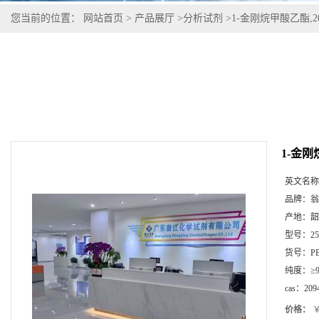
您当前的位置：
网站首页
>
产品展厅
>
分析试剂
>
1-金刚烷甲酸乙酯,209
1-金刚烷
英文名称
品牌：
翁
产地：
韶
型号：
2
货号：
P
纯度：
≥
cas：
209
价格：
￥