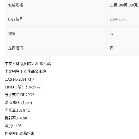
包装规格
25克,100克,50
2094-73-7
CAS编号
%
纯度
是否进口
否
中文名称:金刚烷-1-甲酸乙酯
中文别名:1-乙羧基金刚烷
CAS No:2094-73-7
EINECS号：218-253-2
分子式:C13H20O2
沸点:90℃ (1 torr)
闪光点:109.9 °C
折射率:1.4890
密度:1.106
外观白色结晶粉末