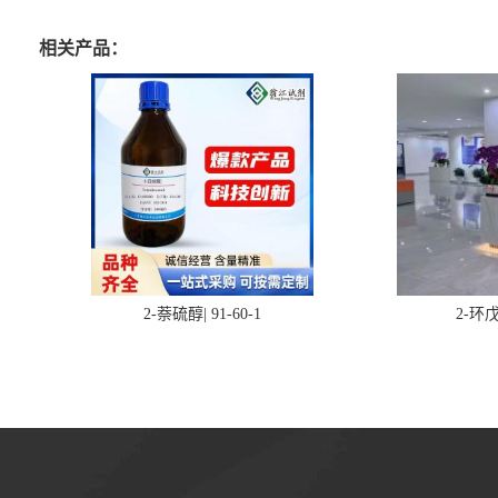
相关产品：
2-萘硫醇| 91-60-1
2-环戊