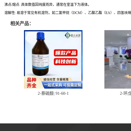
沸点/熔点: 具体数值因纯度而异，通常在室温下为液体。
溶解性: 易溶于常见有机溶剂，如二氯甲烷（DCM）、乙酸乙酯（EA）、四氢呋喃
相关产品：
2-萘硫醇| 91-60-1
2-环戊