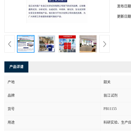
发布日期
更新日期
产品详请
产地
韶关
品牌
翁江试剂
PB11155
货号
用途
科研实验、生产