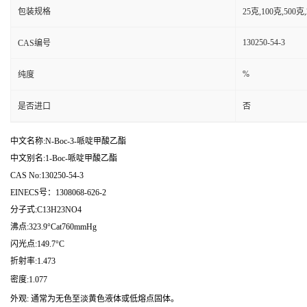
包装规格
25克,100克,50
130250-54-3
CAS编号
%
纯度
是否进口
否
中文名称:N-Boc-3-哌啶甲酸乙酯
中文别名:1-Boc-哌啶甲酸乙酯
CAS No:130250-54-3
EINECS号：1308068-626-2
分子式:C13H23NO4
沸点:323.9°Cat760mmHg
闪光点:149.7°C
折射率:1.473
密度:1.077
外观: 通常为无色至淡黄色液体或低熔点固体。