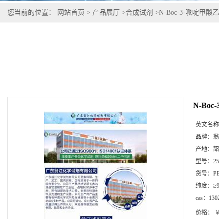
您当前的位置：
网站首页
>
产品展厅
>
合成试剂
>
N-Boc-3-哌啶甲酸乙酯
N-Boc
英文名称
品牌：
翁
产地：
韶
型号：
2
货号：
P
纯度：
≥
cas：
130
价格：
￥