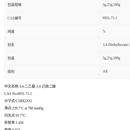
5g,25g,100g
包装规格
6931-71-1
CAS编号
%
纯度
3,4-Diethylhexane-3
别名
5g,25g,100g
包装
AR
级别
中文名称:3,4-二乙基-3,4-己烷二醇
CAS No:6931-71-1
分子式:C10H22O2
沸点:229.7°C at 760 mmHg
闪光点:93.7°C
折射率:1.456