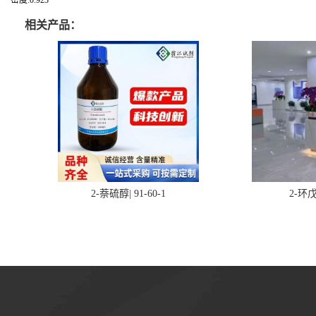
密度:0.923
相关产品：
2-萘硫醇| 91-60-1
2-环戊