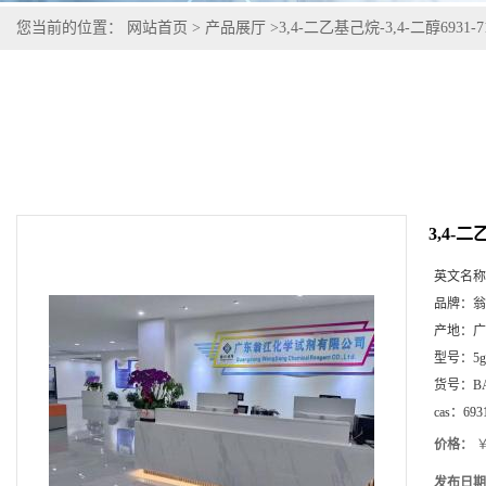
您当前的位置：
网站首页
>
产品展厅
>
3,4-二乙基己烷-3,4-二醇6931-7
3,4-二
英文名称
品牌：
翁
产地：
广
型号：
5g
货号：
B
cas：
693
价格：
￥
发布日期