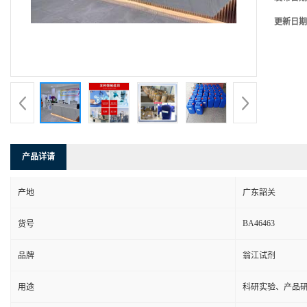
更新日期
产品详请
产地
广东韶关
BA46463
货号
品牌
翁江试剂
用途
科研实验、产品