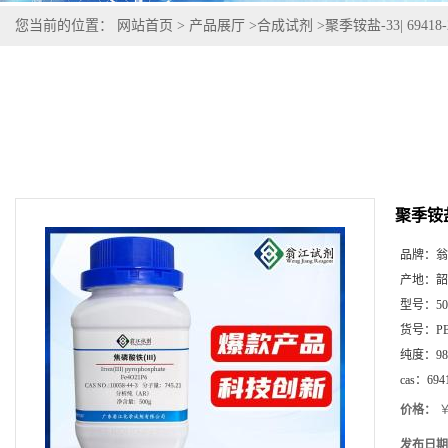
您当前的位置：
网站首页
>
产品展厅
>
合成试剂
>
聚季铵盐-33| 69418-
聚季铵盐-3
品牌：
翁
产地：
韶
型号：
5
货号：
P
纯度：
98
cas：
694
价格：
￥
发布日期