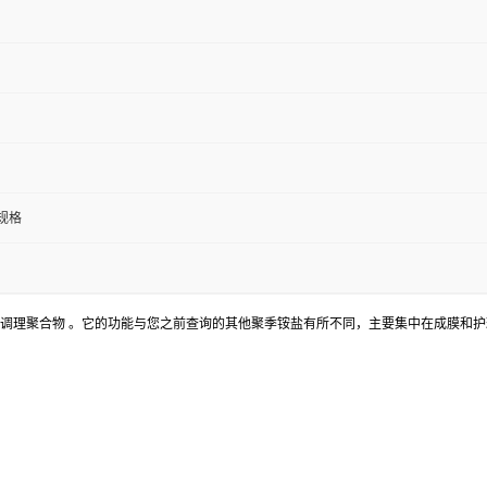
规格
妆品领域的阳离子调理聚合物 。它的功能与您之前查询的其他聚季铵盐有所不同，主要集中在成膜和