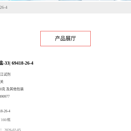
26-4
产品展厅
3| 69418-26-4
江试剂
关
00克 及其他包装
B90977
18-26-4
160/瓶
：
2026-02-05