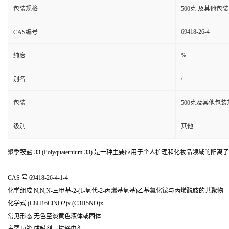
包装规格
500克 及其他包装
69418-26-4
CAS编号
%
纯度
/
别名
包装
500克及其他包装
级别
其他
聚季铵盐-33 (Polyquaternium-33) 是一种主要应用于个人护理和化
CAS 号 69418-26-4-1-4
化学组成 N,N,N-三甲基-2-(1-氧代-2-丙烯基氧基)乙基氯化铵与丙烯酰胺的共聚物
化学式 (C8H16ClNO2)x.(C3H5NO)x
常见形态 无色至淡黄色液体或固体