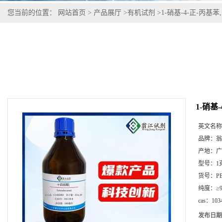
您当前的位置：
网站首页
>
产品展厅
>
有机试剂
>
1-硝基-4-正-丙基苯,10
1-硝基-
英文名称
品牌：
翁
产地：
广
型号：
1
货号：
P
纯度：
≥
cas：
103
发布日期