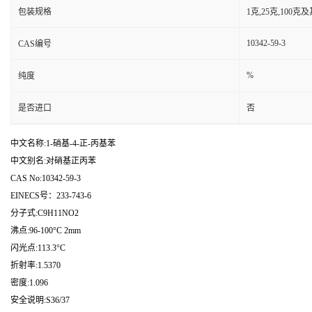
包装规格
1克,25克,100
10342-59-3
CAS编号
%
纯度
是否进口
否
中文名称:1-硝基-4-正-丙基苯
中文别名:对硝基正丙苯
CAS No:10342-59-3
EINECS号：233-743-6
分子式:C9H11NO2
沸点:96-100°C 2mm
闪光点:113.3°C
折射率:1.5370
密度:1.096
安全说明:S36/37