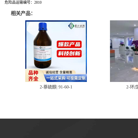
危险品运输编号：2810
相关产品：
2-萘硫醇| 91-60-1
2-环戊