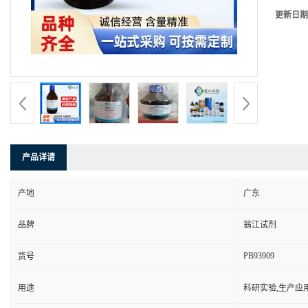
更新日期
产品详请
产地
广东
品牌
翁江试剂
PB93909
货号
用途
科研实验,生产应