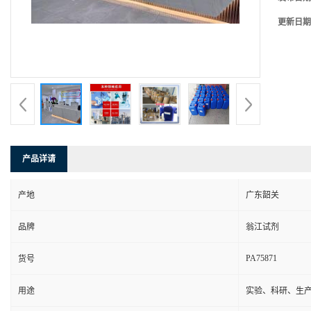
更新日期
产品详请
产地
广东韶关
品牌
翁江试剂
PA75871
货号
用途
实验、科研、生