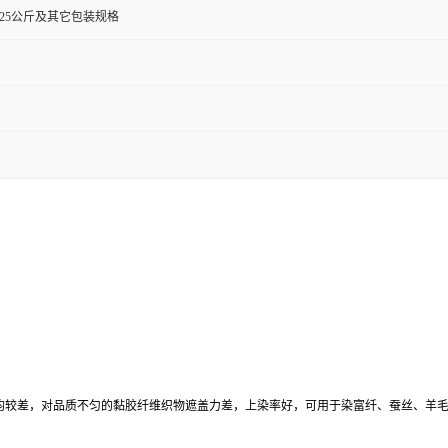
0克,25公斤及其它包装规格
染性均较差，对品质不匀的黏胶纤维织物遮盖力差，上染率好，可用于染富纤、蚕丝、