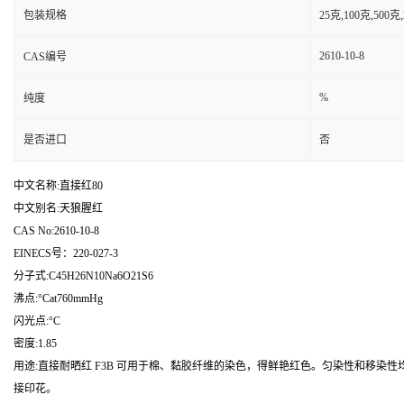
包装规格
25克,100克,50
2610-10-8
CAS编号
%
纯度
是否进口
否
中文名称:直接红80
中文别名:天狼腥红
CAS No:2610-10-8
EINECS号：220-027-3
分子式:C45H26N10Na6O21S6
沸点:°Cat760mmHg
闪光点:°C
密度:1.85
用途:直接耐晒红 F3B 可用于棉、黏胶纤维的染色，得鲜艳红色。匀染性和移
接印花。