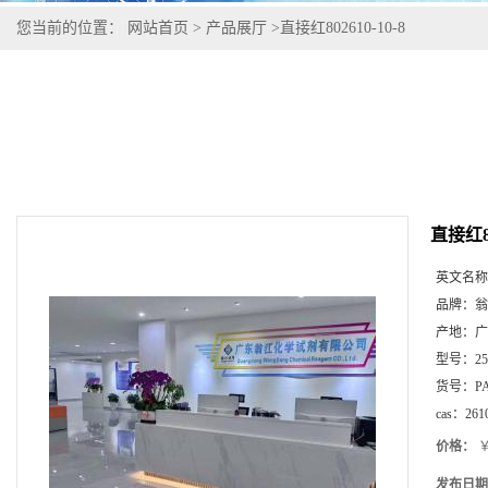
您当前的位置：
网站首页
>
产品展厅
>
直接红802610-10-8
直接红80
英文名称
品牌：
翁
产地：
广
型号：
2
货号：
P
cas：
261
价格：
￥
发布日期