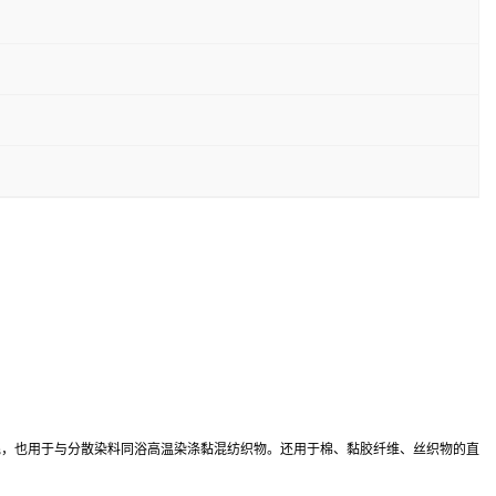
羊毛，也用于与分散染料同浴高温染涤黏混纺织物。还用于棉、黏胶纤维、丝织物的直