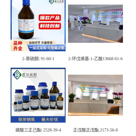
2-萘硫醇| 91-60-1
2-环戊烯基-1-乙酸13668-61-6
磷酸三正己酯| 2528-39-4
正戊酸正戊酯,2173-56-0