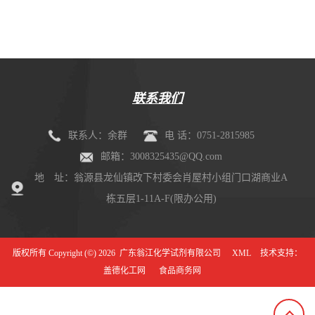
联系我们
联系人：余群
电 话：0751-2815985
邮箱：3008325435@QQ.com
地 址：翁源县龙仙镇改下村委会肖屋村小组门口湖商业A
栋五层1-11A-F(限办公用)
版权所有 Copyright (©) 2026
广东翁江化学试剂有限公司
XML
技术支持：
盖德化工网
食品商务网