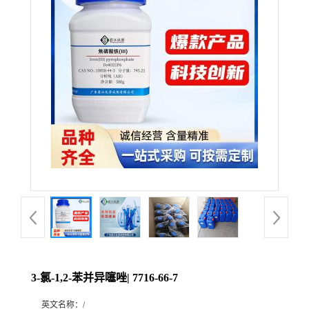
3-氯-1,2-苯并异噻唑| 7716-66-7
英文名称：
/