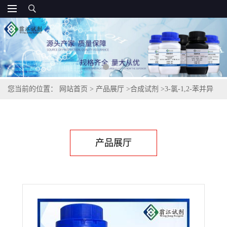
您当前的位置：
网站首页
>
产品展厅
>
合成试剂
>
3-氯-1,2-苯并异
噻唑| 7716-66-7
产品展厅