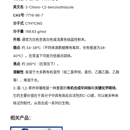
英文名
: 3-Chloro-1,2-benzisothiazole
CAS号
: 7716-66-7
分子式
: C?H?ClNS
分子量
: 169.63 g/mol
外观
: 通常为白色至类白色或浅黄色结晶性粉末。
熔点
: 约 34-38°C（不同来源数据略有差异，也有报道为38-
40°C）。在常温下可能为低熔点固体。
沸点
: 约 265°C（在常压下）。
溶解性
: 易溶于大多数有机溶剂（如二氯甲烷、氯仿、乙酸乙酯、乙醇
等），难溶于水。
3-氯-1,2-苯并异噻唑是一种重要的
有机合成中间体
和
关键化学砌块
。
它的主要价值在于其分子中具有高反应活性的C-Cl键，可以被多种亲
核试剂取代，从而合成一系列衍生物。
相关产品：