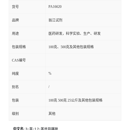
PA16620
货号
品牌
翁江试剂
用途
医药研发，科学实验、生产、研发
包装规格
100克、500克及其他包装规格
CAS编号
%
纯度
/
别名
包装
100克 500克 25公斤及其他包装规格
级别
其他
中文名
: 3-氯-1,2-苯并异噻唑