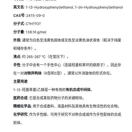
英文名
: 1-(3-Hydroxyphenyl)ethanol, 1-(m-Hydroxyphenyl)ethanol
CAS号
: 2415-09-0
分子式
: C?H??O?
分子量
: 138.16 g/mol
外观
: 通常为白色至浅黄色固体或无色至淡黄色油状液体（取决于纯度
和储存条件）。
沸点
: 约 265-267 °C（在常压下）。
手性
: 分子中含有一个手性中心（连接羟基和苯环的碳原子），因此存
在一对
对映异构体
（R型和S型）。通常以外消旋体的形式存在。
主要用途
1-(3-羟基苯基)乙醇是一种有用的
有机合成中间体
。
医药合成
: 它是合成某些药物分子的关键砌块。
精细化学品
: 用于合成香料、液晶材料及其他具有生物活性的化合物。
化学研究
: 作为手性醇，可用于研究不对称合成或作为手性配体的合成
前体。