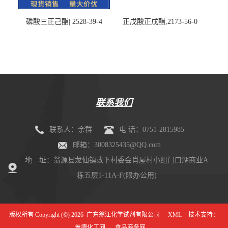
磷酸三正己酯| 2528-39-4
正戊酸正戊酯,2173-56-0
联系我们
联系人：余群
电 话：0751-2815985
邮箱：3008325435@QQ.com
地 址：翁源县龙仙镇改下村委会肖屋村小组门口湖商业A
栋五层1-11A-F(限办公用)
版权所有 Copyright (©) 2026
广东翁江化学试剂有限公司
XML
技术支持：
盖德化工网
食品商务网