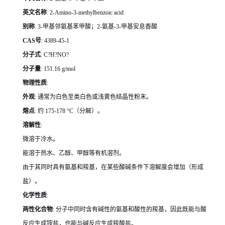
英文名称
: 2-Amino-3-methylbenzoic acid
别称
: 3-甲基邻氨基苯甲酸；2-氨基-3-甲基安息香酸
CAS号
: 4389-45-1
分子式
: C?H?NO?
分子量
: 151.16 g/mol
物理性质
:
外观
: 通常为白色至类白色或浅黄色结晶性粉末。
熔点
: 约 175-178 °C（分解）。
溶解性
:
微溶于冷水。
能溶于热水、乙醇、甲醇等有机溶剂。
由于其同时具有氨基和羧基，在某些酸碱条件下溶解度会增加（形成
盐）。
化学性质
:
两性化合物
: 分子中同时含有碱性的氨基和酸性的羧基，因此既能与酸
反应生成铵盐，也能与碱反应生成羧酸盐。