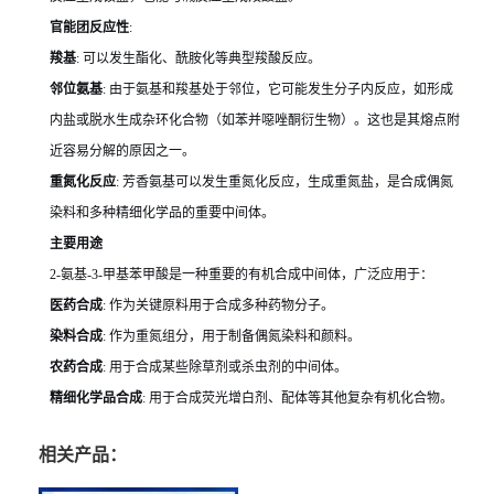
官能团反应性
:
羧基
: 可以发生酯化、酰胺化等典型羧酸反应。
邻位氨基
: 由于氨基和羧基处于邻位，它可能发生分子内反应，如形成
内盐或脱水生成杂环化合物（如苯并噁唑酮衍生物）。这也是其熔点附
近容易分解的原因之一。
重氮化反应
: 芳香氨基可以发生重氮化反应，生成重氮盐，是合成偶氮
染料和多种精细化学品的重要中间体。
主要用途
2-氨基-3-甲基苯甲酸是一种重要的有机合成中间体，广泛应用于：
医药合成
: 作为关键原料用于合成多种药物分子。
染料合成
: 作为重氮组分，用于制备偶氮染料和颜料。
农药合成
: 用于合成某些除草剂或杀虫剂的中间体。
精细化学品合成
: 用于合成荧光增白剂、配体等其他复杂有机化合物。
相关产品：