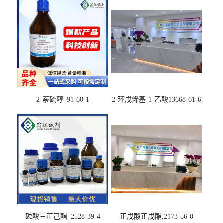
2-萘硫醇| 91-60-1
2-环戊烯基-1-乙酸13668-61-6
磷酸三正己酯| 2528-39-4
正戊酸正戊酯,2173-56-0