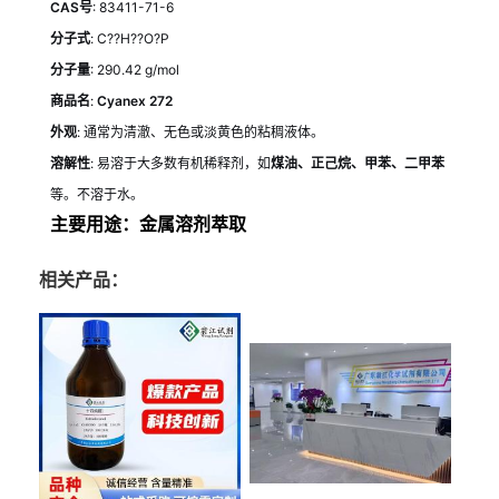
CAS号
: 83411-71-6
分子式
: C??H??O?P
分子量
: 290.42 g/mol
商品名
:
Cyanex 272
外观
: 通常为清澈、无色或淡黄色的粘稠液体。
溶解性
: 易溶于大多数有机稀释剂，如
煤油、正己烷、甲苯、二甲苯
等。不溶于水。
主要用途：金属溶剂萃取
相关产品：