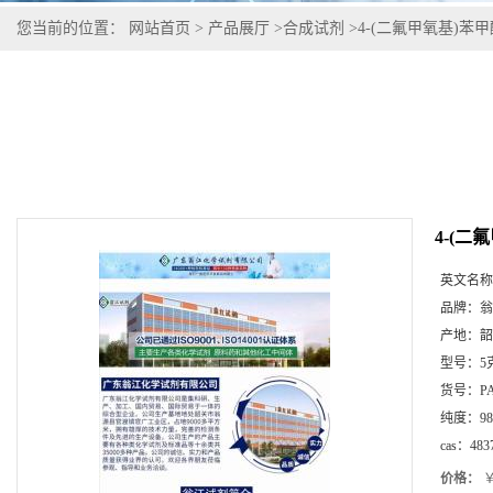
您当前的位置：
网站首页
>
产品展厅
>
合成试剂
>
4-(二氟甲氧基)苯甲酸| 
4-(二氟
英文名称
品牌：
翁
产地：
韶
型号：
5
货号：
P
纯度：
98
cas：
483
价格：
￥