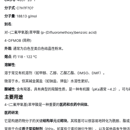
分子式
: C?H?F?O?
分子量
: 188.13 g/mol
别名
:
对-(二氟甲氧基)苯甲酸 (p-(Difluoromethoxy)benzoic acid)
4-DFMOB (简称)
外观
: 通常为白色至类白色结晶性粉末。
熔点
: 约 118 - 122 °C
溶解性
:
溶于常见有机溶剂（如甲醇、乙醇、乙酸乙酯、DMSO、DMF）。
微溶于水，但其碱金属盐（如钠盐、钾盐）水溶性更好。
酸碱性
: 含有羧基，具有典型的羧酸性质，是一种有机酸（pKa通常 ~4.2），可
主要用途
4-(二氟甲氧基)苯甲酸是一种重要的
医药和农药中间体
。
医药研发
:
它是构建药物分子的关键
结构单元
或
砌块
。其羧基可以很容易地转化为酰胺、酯或
常用于合成
质子泵抑制剂
（PPIs，如某些兰索拉唑衍生物）、以及其他具有生物