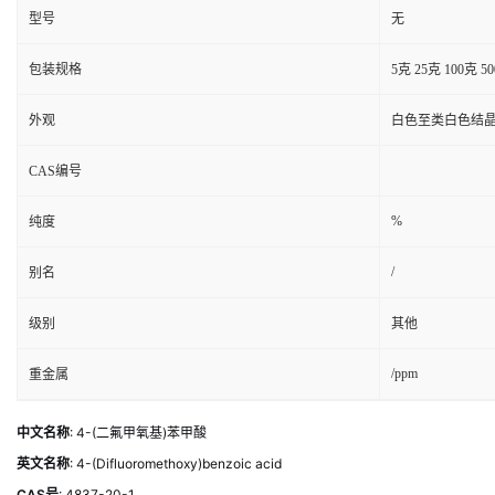
型号
无
包装规格
5克 25克 100克 5
外观
白色至类白色结
CAS编号
%
纯度
/
别名
级别
其他
/ppm
重金属
中文名称
: 4-(二氟甲氧基)苯甲酸
英文名称
: 4-(Difluoromethoxy)benzoic acid
CAS号
: 4837-20-1