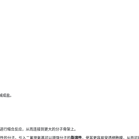
与碱成盐。
进行缩合反应，从而连接到更大的分子骨架上。
活性的分子。引入二氟甲氧基可以增强分子的
脂溶性
，使其更容易穿透细胞膜，从而可