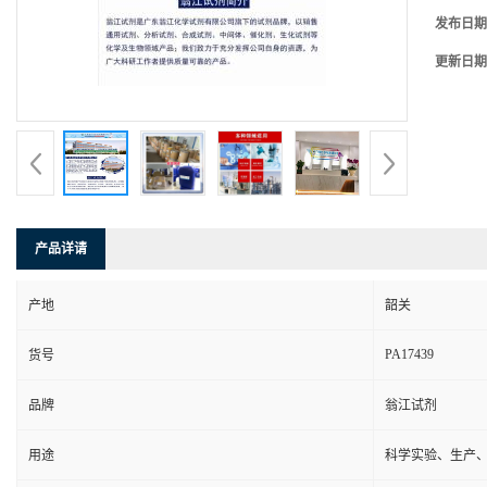
发布日期
更新日期
产品详请
产地
韶关
PA17439
货号
品牌
翁江试剂
用途
科学实验、生产