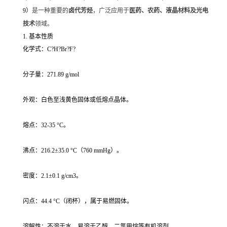
是一种重要的
卤代芳烃
，广泛应用于
医药、农药、液晶材料及光电
9）
技术
领域。
1. 基本性质
化学式：C?H?Br?F?
分子量：271.89 g/mol
外观：白色至浅黄色固体或低熔点晶体。
熔点：32-35 °C。
沸点：216.2±35.0 °C（760 mmHg）。
密度：2.1±0.1 g/cm3。
闪点：44.4 °C（闭杯），属于易燃固体。
溶解性：不溶于水，易溶于乙醇、二氯甲烷等有机溶剂。