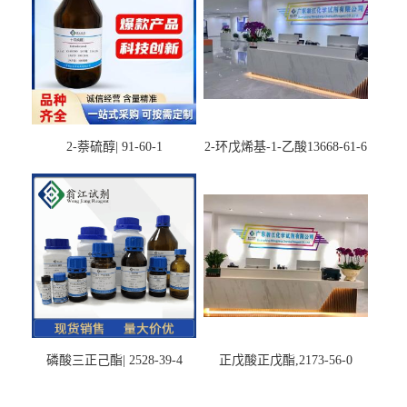
2-萘硫醇| 91-60-1
2-环戊烯基-1-乙酸13668-61-6
磷酸三正己酯| 2528-39-4
正戊酸正戊酯,2173-56-0