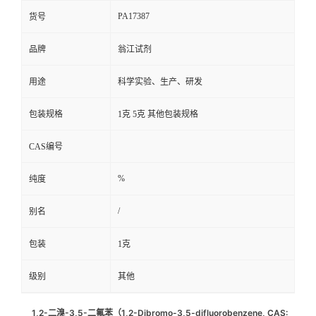
PA17387
货号
品牌
翁江试剂
用途
科学实验、生产、研发
包装规格
1克 5克 其他包装规格
CAS编号
%
纯度
/
别名
包装
1克
级别
其他
1,2-二溴-3,5-二氟苯（1,2-Dibromo-3,5-difluorobenzene, CAS: