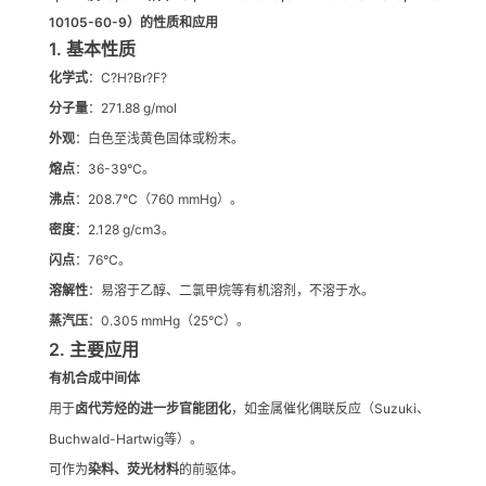
10105-60-9）的性质和应用
1. 基本性质
化学式
：C?H?Br?F?
分子量
：271.88 g/mol
外观
：白色至浅黄色固体或粉末。
熔点
：36-39°C。
沸点
：208.7°C（760 mmHg）。
密度
：2.128 g/cm3。
闪点
：76°C。
溶解性
：易溶于乙醇、二氯甲烷等有机溶剂，不溶于水。
蒸汽压
：0.305 mmHg（25°C）。
2.
主要应用
有机合成中间体
用于
卤代芳烃的进一步官能团化
，如金属催化偶联反应（Suzuki、
Buchwald-Hartwig等）。
可作为
染料、荧光材料
的前驱体。