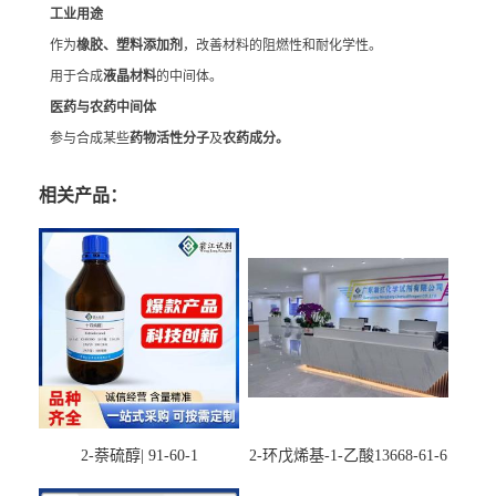
工业用途
作为
橡胶、塑料添加剂
，改善材料的阻燃性和耐化学性。
用于合成
液晶材料
的中间体。
医药与农药中间体
参与合成某些
药物活性分子
及
农药成分。
相关产品：
2-萘硫醇| 91-60-1
2-环戊烯基-1-乙酸13668-61-6