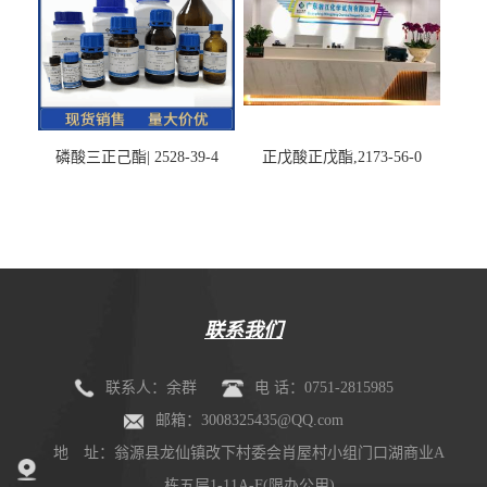
磷酸三正己酯| 2528-39-4
正戊酸正戊酯,2173-56-0
联系我们
联系人：余群
电 话：0751-2815985
邮箱：3008325435@QQ.com
地 址：翁源县龙仙镇改下村委会肖屋村小组门口湖商业A
栋五层1-11A-F(限办公用)