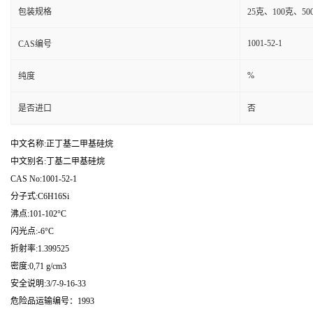
包装规格
25克、100克、5
1001-52-1
CAS编号
%
纯度
是否进口
否
中文名称:正丁基二甲基硅烷
中文别名:丁基二甲基硅烷
CAS No:1001-52-1
分子式:C6H16Si
沸点:101-102°C
闪光点:-6°C
折射率:1.399525
密度:0,71 g/cm3
安全说明:3/7-9-16-33
危险品运输编号：1993