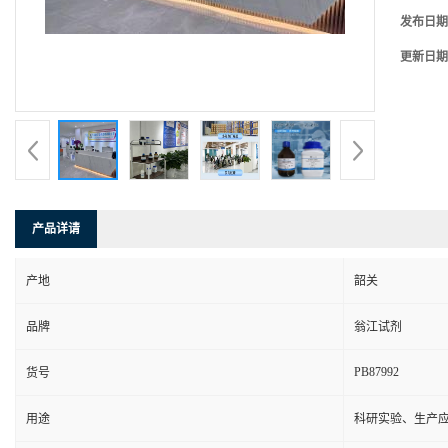
发布日期
更新日期
产品详请
产地
韶关
品牌
翁江试剂
PB87992
货号
用途
科研实验、生产