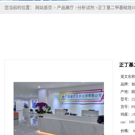
您当前的位置：
网站首页
>
产品展厅
>
分析试剂
>
正丁基二甲基硅烷1001
正丁基二
英文名称
品牌：
翁
产地：
韶
型号：
2
货号：
P
纯度：
≥
cas：
100
价格：
￥