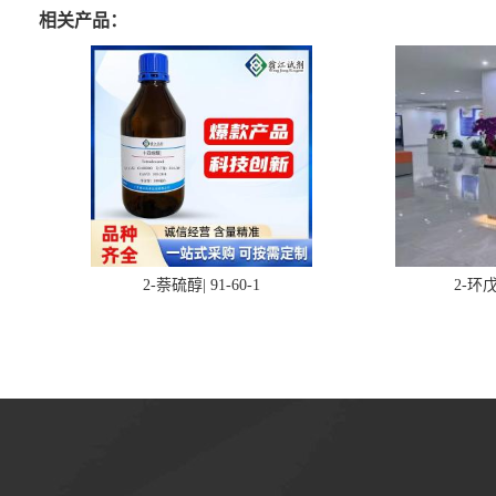
相关产品：
2-萘硫醇| 91-60-1
2-环戊