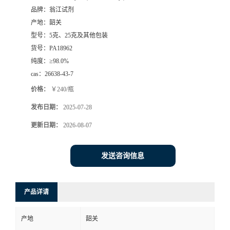
品牌：
翁江试剂
产地：
韶关
型号：
5克、25克及其他包装
货号：
PA18962
纯度：
≥98.0%
cas：
26638-43-7
价格：
￥240/瓶
发布日期：
2025-07-28
更新日期：
2026-08-07
发送咨询信息
产品详请
产地
韶关