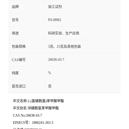
品牌
翁江试剂
PA18962
货号
用途
科研实验、生产应用
包装规格
5克、25克及其他包装
26638-43-7
CAS编号
%
纯度
是否进口
否
中文名称:2-(氯磺酰基)苯甲酸甲酯
中文别名:邻磺酰氯苯甲酸甲酯
CAS No:26638-43-7
EINECS号：1806241-263-5