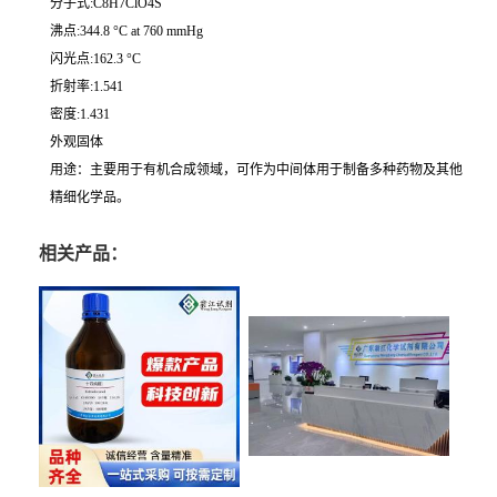
分子式:C8H7ClO4S
沸点:344.8 °C at 760 mmHg
闪光点:162.3 °C
折射率:1.541
密度:1.431
外观固体
用途：主要用于有机合成领域，可作为中间体用于制备多种药物及其他
精细化学品。
相关产品：