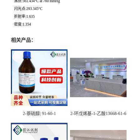
沸点:561.434°C at 760 mmHg
闪光点:293.345°C
折射率:1.635
密度:1.354
相关产品：
2-萘硫醇| 91-60-1
2-环戊烯基-1-乙酸13668-61-6