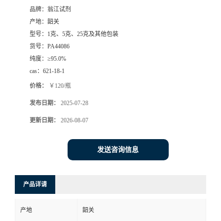
品牌：
翁江试剂
产地：
韶关
型号：
1克、5克、25克及其他包装
货号：
PA44086
纯度：
≥95.0%
cas：
621-18-1
价格：
￥120/瓶
发布日期：
2025-07-28
更新日期：
2026-08-07
发送咨询信息
产品详请
产地
韶关