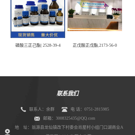
磷酸三正己酯| 2528-39-4
正戊酸正戊酯,2173-56-0
联系我们
联系人：余群
电 话：0751-2815985
邮箱：3008325435@QQ.com
地 址：翁源县龙仙镇改下村委会肖屋村小组门口湖商业A