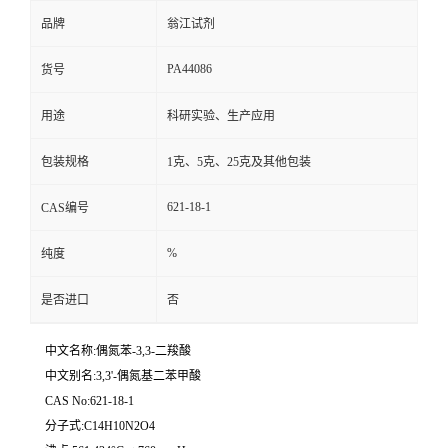
品牌
翁江试剂
PA44086
货号
用途
科研实验、生产应用
包装规格
1克、5克、25克及其他包装
621-18-1
CAS编号
%
纯度
是否进口
否
中文名称:偶氮苯-3,3-二羧酸
中文别名:3,3'-偶氮基二苯甲酸
CAS No:621-18-1
分子式:C14H10N2O4