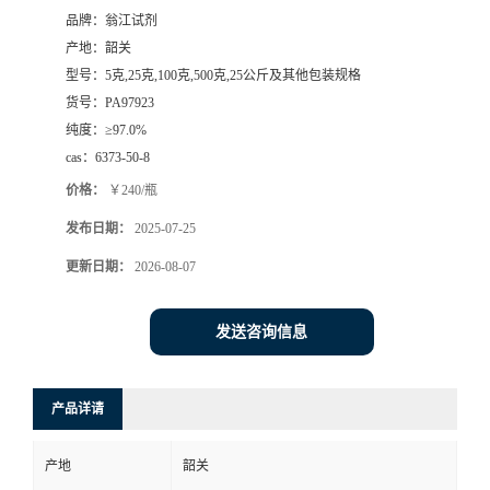
品牌：
翁江试剂
产地：
韶关
型号：
5克,25克,100克,500克,25公斤及其他包装规格
货号：
PA97923
纯度：
≥97.0%
cas：
6373-50-8
价格：
￥240/瓶
发布日期：
2025-07-25
更新日期：
2026-08-07
发送咨询信息
产品详请
产地
韶关