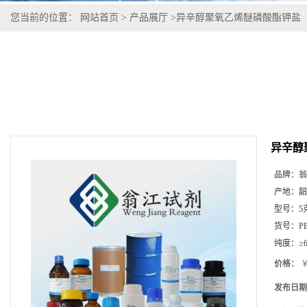
您当前的位置：
网站首页
>
产品展厅
>
异辛醇聚氧乙烯醚磷酸酯钾盐
异辛醇
品牌：
翁
产地：
韶
型号：
5
货号：
P
纯度：
≥
价格：
￥
发布日期