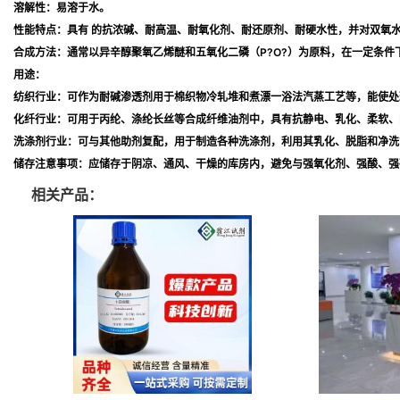
溶解性：易溶于水。
性能特点
：具有 的抗浓碱、耐高温、耐氧化剂、耐还原剂、耐硬水性，并对双氧
合成方法
：通常以异辛醇聚氧乙烯醚和五氧化二磷（P?O?）为原料，在一定条
用途
：
纺织行业
：可作为耐碱渗透剂用于棉织物冷轧堆和煮漂一浴法汽蒸工艺等，能使处
化纤行业
：可用于丙纶、涤纶长丝等合成纤维油剂中，具有抗静电、乳化、柔软、
洗涤剂行业
：可与其他助剂复配，用于制造各种洗涤剂，利用其乳化、脱脂和净洗
储存注意事项
：应储存于阴凉、通风、干燥的库房内，避免与强氧化剂、强酸、强
相关产品：