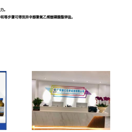
能力。
中和等步骤可得到异辛醇聚氧乙烯醚磷酸酯钾盐。