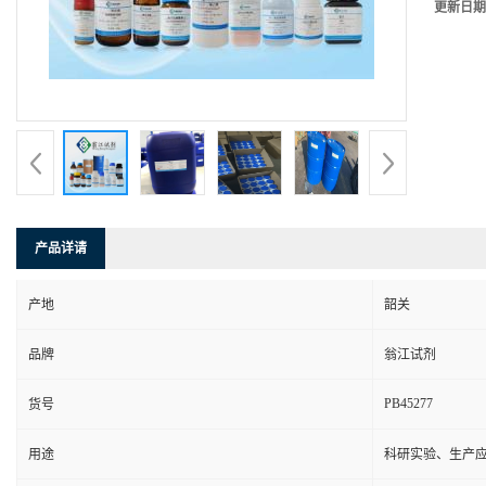
更新日期
产品详请
产地
韶关
品牌
翁江试剂
PB45277
货号
用途
科研实验、生产