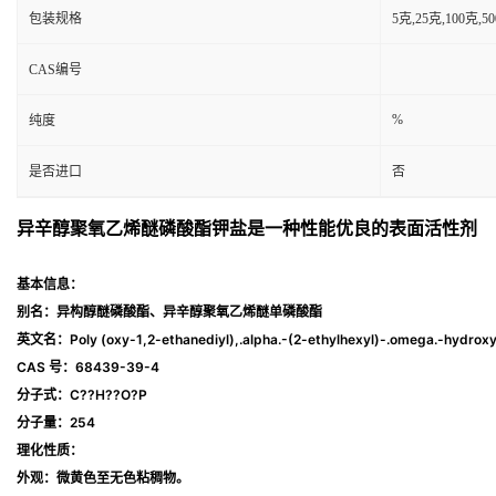
包装规格
5克,25克,100克
CAS编号
%
纯度
是否进口
否
异辛醇聚氧乙烯醚磷酸酯钾盐是一种性能优良的表面活性剂
基本信息
：
别名：异构醇醚磷酸酯、异辛醇聚氧乙烯醚单磷酸酯
英文名：Poly (oxy-1,2-ethanediyl),.alpha.-(2-ethylhexyl)-.omega.-hydrox
CAS 号：68439-39-4
分子式：C??H??O?P
分子量：254
理化性质
：
外观：微黄色至无色粘稠物。