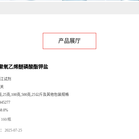
产品展厅
聚氧乙烯醚磷酸酯钾盐
江试剂
关
克,25克,100克,500克,25公斤及其他包装规格
B45277
68.0%
160/瓶
：
2025-07-25