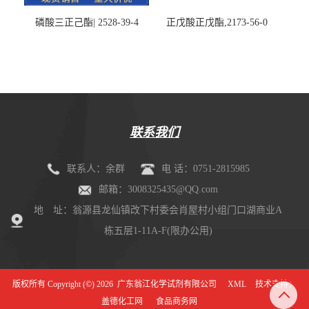
磷酸三正己酯| 2528-39-4
正戊酸正戊酯,2173-56-0
联系我们
联系人：余群
电 话：0751-2815985
邮箱：3008325435@QQ.com
地 址：翁源县龙仙镇改下村委会肖屋村小组门口湖商业A
栋五层1-11A-F(限办公用)
版权所有 Copyright (©) 2026
广东翁江化学试剂有限公司
XML
技术支持：
盖德化工网
食品商务网