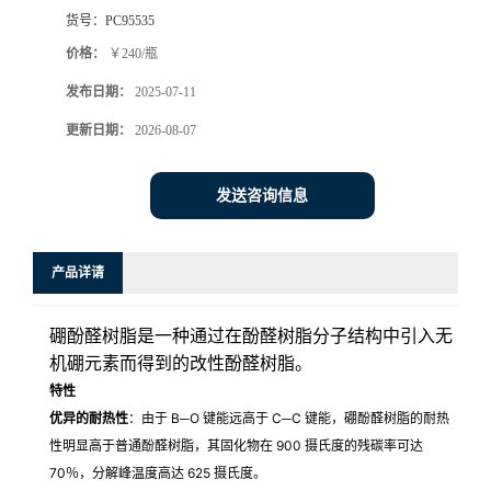
货号：
PC95535
价格：
￥240/瓶
发布日期：
2025-07-11
更新日期：
2026-08-07
发送咨询信息
产品详请
硼酚醛树脂是一种通过在酚醛树脂分子结构中引入无
机硼元素而得到的改性酚醛树脂。
特性
优异的耐热性
：由于 B─O 键能远高于 C─C 键能，硼酚醛树脂的耐热
性明显高于普通酚醛树脂，其固化物在 900 摄氏度的残碳率可达
70％，分解峰温度高达 625 摄氏度。