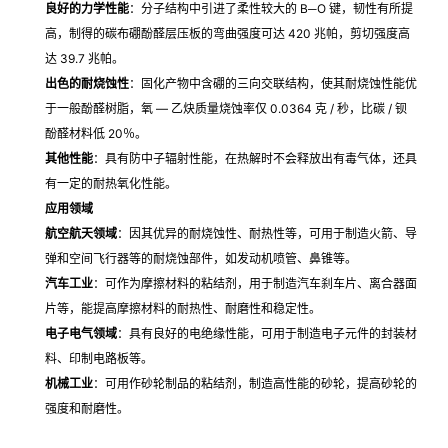
良好的力学性能
：分子结构中引进了柔性较大的 B─O 键，韧性有所提
高，制得的碳布硼酚醛层压板的弯曲强度可达 420 兆帕，剪切强度高
达 39.7 兆帕。
出色的耐烧蚀性
：固化产物中含硼的三向交联结构，使其耐烧蚀性能优
于一般酚醛树脂，氧 — 乙炔质量烧蚀率仅 0.0364 克 / 秒，比碳 / 钡
酚醛材料低 20％。
其他性能
：具有防中子辐射性能，在热解时不会释放出有毒气体，还具
有一定的耐热氧化性能。
应用领域
航空航天领域
：因其优异的耐烧蚀性、耐热性等，可用于制造火箭、导
弹和空间飞行器等的耐烧蚀部件，如发动机喷管、鼻锥等。
汽车工业
：可作为摩擦材料的粘结剂，用于制造汽车刹车片、离合器面
片等，能提高摩擦材料的耐热性、耐磨性和稳定性。
电子电气领域
：具有良好的电绝缘性能，可用于制造电子元件的封装材
料、印制电路板等。
机械工业
：可用作砂轮制品的粘结剂，制造高性能的砂轮，提高砂轮的
强度和耐磨性。